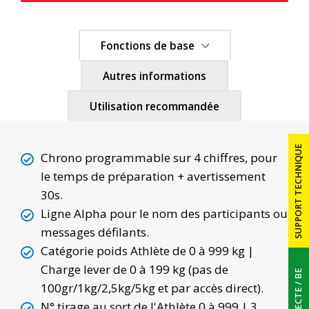
Fonctions de base
Autres informations
Utilisation recommandée
SUPPORT TECHNIQUE
Chrono programmable sur 4 chiffres, pour
PRÉSENTATION
le temps de préparation + avertissement
30s.
Ligne Alpha pour le nom des participants ou
AFFICHEURS SPORTIFS
messages défilants.
Catégorie poids Athlète de 0 à 999 kg |
ÉCRANS VIDÉO LEDS
Charge lever de 0 à 199 kg (pas de
ARCHITECTE / BE
100gr/1kg/2,5kg/5kg et par accès direct).
RÉFÉRENCES
N° tirage au sort de l'Athlète 0 à 999 | 3