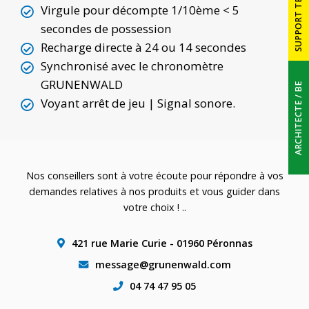
SUPPORT TECHNIQUE
Virgule pour décompte 1/10ème < 5
AFFICHEURS SPORTIFS
secondes de possession
Recharge directe à 24 ou 14 secondes
Synchronisé avec le chronomètre
ÉCRANS VIDÉO LEDS
GRUNENWALD
ARCHITECTE / BE
Voyant arrêt de jeu | Signal sonore.
RÉFÉRENCES
CONTACT
Nos conseillers sont à votre écoute pour répondre à vos
demandes relatives à nos produits et vous guider dans
votre choix ! ..
421 rue Marie Curie - 01960 Péronnas
message@grunenwald.com
04 74 47 95 05