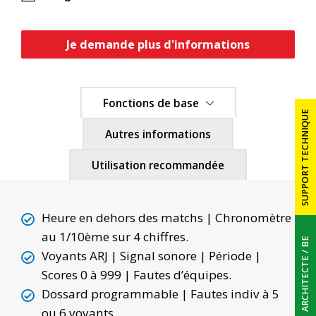
Je demande plus d'informations
Fonctions de base
SUPPORT TECHNIQUE
Autres informations
PRÉSENTATION
Utilisation recommandée
AFFICHEURS SPORTIFS
Heure en dehors des matchs | Chronomètre
ÉCRANS VIDÉO LEDS
au 1/10ème sur 4 chiffres.
ARCHITECTE / BE
Voyants ARJ | Signal sonore | Période |
RÉFÉRENCES
Scores 0 à 999 | Fautes d’équipes.
Dossard programmable | Fautes indiv à 5
ou 6 voyants
CONTACT