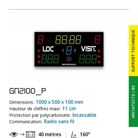
SUPPORT TECHNIQUE
PRÉSENTATION
AFFICHEURS SPORTIFS
ÉCRANS VIDÉO LEDS
ARCHITECTE / BE
GN2100_P
RÉFÉRENCES
1000 x 500 x 100 mm
Dimensions:
11 cm
Hauteur de chiffres maxi:
Incassable
Protection par polycarbonate:
CONTACT
Radio sans fil
Communication:
40 mètres
160°